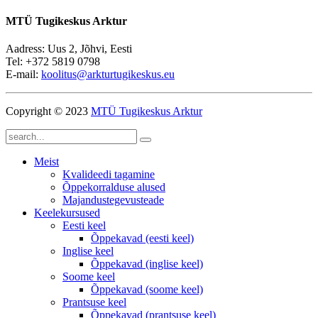
MTÜ Tugikeskus Arktur
Aadress: Uus 2, Jõhvi, Eesti
Tel: +372 5819 0798
E-mail:
koolitus@arkturtugikeskus.eu
Copyright © 2023
MTÜ Tugikeskus Arktur
Meist
Kvalideedi tagamine
Õppekorralduse alused
Majandustegevusteade
Keelekursused
Eesti keel
Õppekavad (eesti keel)
Inglise keel
Õppekavad (inglise keel)
Soome keel
Õppekavad (soome keel)
Prantsuse keel
Õppekavad (prantsuse keel)