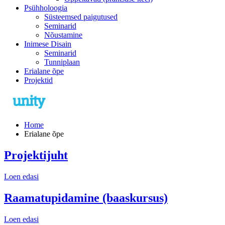
Psühholoogia
Süsteemsed paigutused
Seminarid
Nõustamine
Inimese Disain
Seminarid
Tunniplaan
Erialane õpe
Projektid
Home
Erialane õpe
Projektijuht
Loen edasi
Raamatupidamine (baaskursus)
Loen edasi