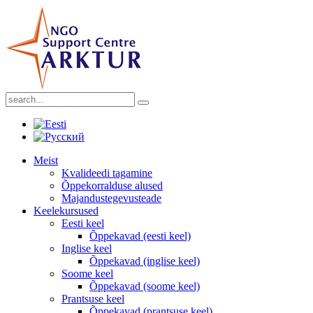
Meist
Kvalideedi tagamine
Õppekorralduse alused
Majandustegevusteade
Keelekursused
Eesti keel
Õppekavad (eesti keel)
Inglise keel
Õppekavad (inglise keel)
Soome keel
Õppekavad (soome keel)
Prantsuse keel
Õppekavad (prantsuse keel)