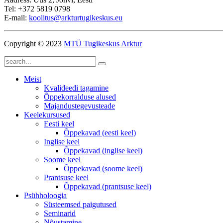
Tel: +372 5819 0798
E-mail:
koolitus@arkturtugikeskus.eu
Copyright © 2023
MTÜ Tugikeskus Arktur
Meist
Kvalideedi tagamine
Õppekorralduse alused
Majandustegevusteade
Keelekursused
Eesti keel
Õppekavad (eesti keel)
Inglise keel
Õppekavad (inglise keel)
Soome keel
Õppekavad (soome keel)
Prantsuse keel
Õppekavad (prantsuse keel)
Psühholoogia
Süsteemsed paigutused
Seminarid
Nõustamine