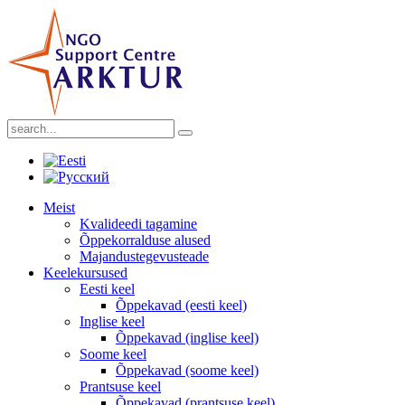
Meist
Kvalideedi tagamine
Õppekorralduse alused
Majandustegevusteade
Keelekursused
Eesti keel
Õppekavad (eesti keel)
Inglise keel
Õppekavad (inglise keel)
Soome keel
Õppekavad (soome keel)
Prantsuse keel
Õppekavad (prantsuse keel)