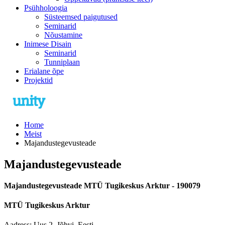
Psühholoogia
Süsteemsed paigutused
Seminarid
Nõustamine
Inimese Disain
Seminarid
Tunniplaan
Erialane õpe
Projektid
Home
Meist
Majandustegevusteade
Majandustegevusteade
Majandustegevusteade MTÜ Tugikeskus Arktur - 190079
MTÜ Tugikeskus Arktur
Aadress: Uus 2, Jõhvi, Eesti