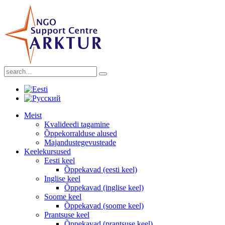
Meist
Kvalideedi tagamine
Õppekorralduse alused
Majandustegevusteade
Keelekursused
Eesti keel
Õppekavad (eesti keel)
Inglise keel
Õppekavad (inglise keel)
Soome keel
Õppekavad (soome keel)
Prantsuse keel
Õppekavad (prantsuse keel)