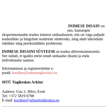
INIMESE DISAIN
on
uus, kaasaegne
eksperimentaalne teadus inimese unikaalsusest, mis on väga paljude
teaduslikke ja hingeliste teadmiste sünteesiks, ning aitab lahendada
isiklikke ning perekondlikke probleeme.
INIMESE DISAINI SÜSTEEM
on teadus diferentsiatsioonist.
See näitab, et igaüks meist omab unikaalse disaini ja enda
individuaalse saatuse.
Informatsioon ja registreerimine e-
postil:
koolitus@arkturtugikeskus.eu
MTÜ Tugikeskus Arktur
Aadress: Uus 2, Jõhvi, Eesti
Tel: +372 5819 0798
E-mail:
koolitus@arkturtugikeskus.eu