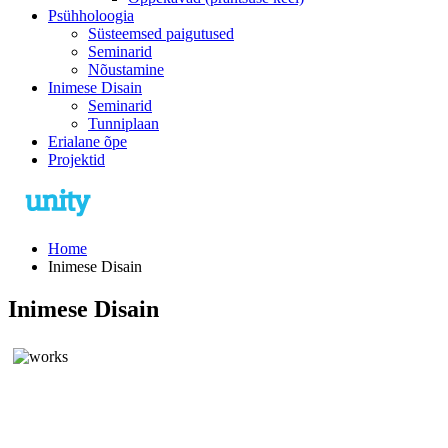
Psühholoogia
Süsteemsed paigutused
Seminarid
Nõustamine
Inimese Disain
Seminarid
Tunniplaan
Erialane õpe
Projektid
Home
Inimese Disain
Inimese Disain