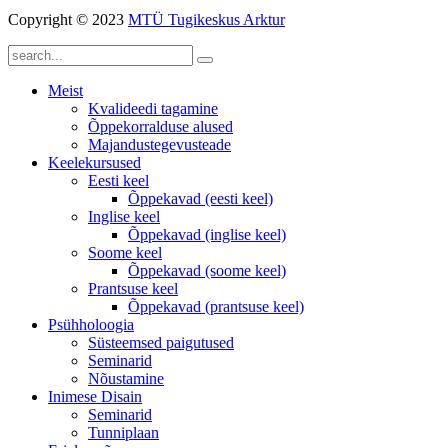
Copyright © 2023
MTÜ Tugikeskus Arktur
Meist
Kvalideedi tagamine
Õppekorralduse alused
Majandustegevusteade
Keelekursused
Eesti keel
Õppekavad (eesti keel)
Inglise keel
Õppekavad (inglise keel)
Soome keel
Õppekavad (soome keel)
Prantsuse keel
Õppekavad (prantsuse keel)
Psühholoogia
Süsteemsed paigutused
Seminarid
Nõustamine
Inimese Disain
Seminarid
Tunniplaan