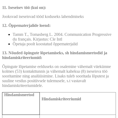
11. Iseseisev töö (kui on):
Jooksvad iseseisvad tööd koduseks lahendmiseks
12. Õppematerjalide loend:
Tamm T., Tomasberg L. 2004. Communication Progressive
du français. Kirjastus: Cle Intl
Õpetaja poolt koostatud õppematerjalid
13. Nõuded õpingute lõpetamiseks, sh hindamismeetodid ja
hindamiskriteeriumid:
Õpingute lõpetamise eelduseks on osalemine vähemalt viiekümne
kolmes (53) kontakttunnis ja vähemalt kaheksa (8) iseseisva töö
sooritamine ning analüüsimine. Lisaks tuleb sooritada lõputest ja
suuline vestlus positiivsele tulemusele, s.t vastavalt
hindamiskriteeriumidele.
Hindamismeetod
Hindamiskriteeriumid