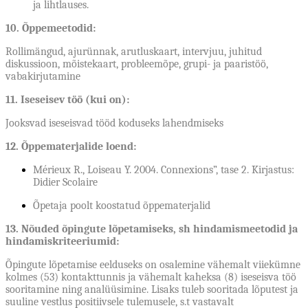
ja lihtlauses.
10. Õppemeetodid:
Rollimängud, ajurünnak, arutluskaart, intervjuu, juhitud
diskussioon, mõistekaart, probleemõpe, grupi- ja paaristöö,
vabakirjutamine
11. Iseseisev töö (kui on):
Jooksvad iseseisvad tööd koduseks lahendmiseks
12. Õppematerjalide loend:
Mérieux R., Loiseau Y. 2004. Connexions”, tase 2. Kirjastus:
Didier Scolaire
Õpetaja poolt koostatud õppematerjalid
13. Nõuded õpingute lõpetamiseks, sh hindamismeetodid ja
hindamiskriteeriumid:
Õpingute lõpetamise eelduseks on osalemine vähemalt viiekümne
kolmes (53) kontakttunnis ja vähemalt kaheksa (8) iseseisva töö
sooritamine ning analüüsimine. Lisaks tuleb sooritada lõputest ja
suuline vestlus positiivsele tulemusele, s.t vastavalt