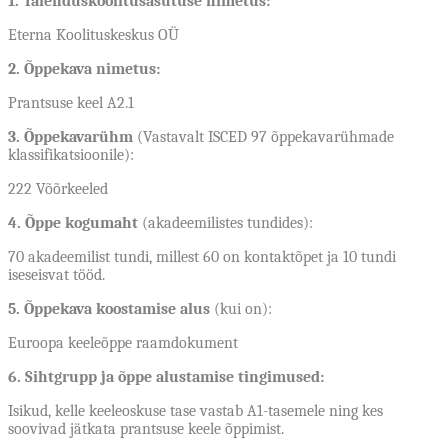
1. Täienduskoolitusasutuse nimetus:
Eterna Koolituskeskus O
Ü
2. Õppekava nimetus:
Prantsuse keel A2.1
3. Õppekavarühm
(Vastavalt ISCED 97 õppekavarühmade
klassifikatsioonile):
222 Võõrkeeled
4. Õppe kogumaht
(akadeemilistes tundides):
70 akadeemilist tundi, millest 60 on kontaktõpet ja 10 tundi
iseseisvat tööd.
5. Õppekava koostamise alus
(kui on):
Euroopa keeleõppe raamdokument
6. Sihtgrupp ja õppe alustamise tingimused:
Isikud, kelle keeleoskuse tase vastab A1-tasemele ning kes
soovivad jätkata prantsuse keele õppimist.