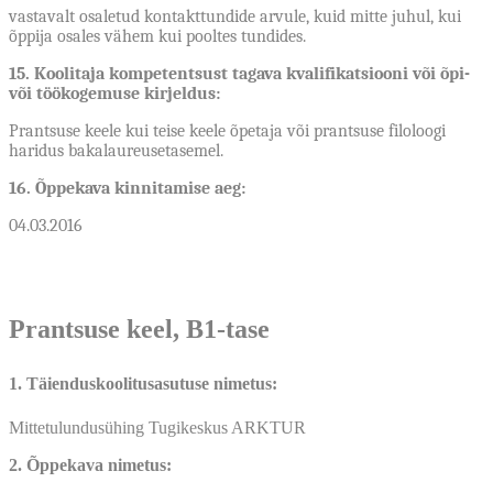
vastavalt osaletud kontakttundide arvule, kuid mitte juhul, kui
õppija osales vähem kui pooltes tundides.
15. Koolitaja kompetentsust tagava kvalifikatsiooni või õpi-
või töökogemuse kirjeldus:
Prantsuse keele kui teise keele õpetaja või prantsuse filoloogi
haridus bakalaureusetasemel.
16. Õppekava kinnitamise aeg:
04.03.2016
Prantsuse keel, B1-tase
1. Täienduskoolitusasutuse nimetus:
Mittetulundusühing Tugikeskus ARKTUR
2. Õppekava nimetus: