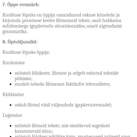
7. Õppe eesmärk:
Koolituse lõpuks on õppija omandanud oskuse kõneleda ja
kirjutada prantsuse keeles lihtsamaid tekste, saab hakkama
suhtlemisega igapäevaelu situatsioonides, omab algteadmisi
grammatika
.
8. Õpiväljundid:
Koolituse lõpuks õppija:
Kuulamine
mõistab lühikeste, lihtsate ja selgelt esitatud tekstide
põhisisu;
suudab tabada lihtsamat faktiinfot teleuudistes;
Rääkimine
oskab lihtsal viisil väljenduda igapäevateemadel;
Lugemine
mõistab lihtsaid tekste, mis sisaldavad sagedasti
kasutatavaid sõnu;
mõistab lühikesi isiklikke kirju, igapäevaseid juhiseid ning