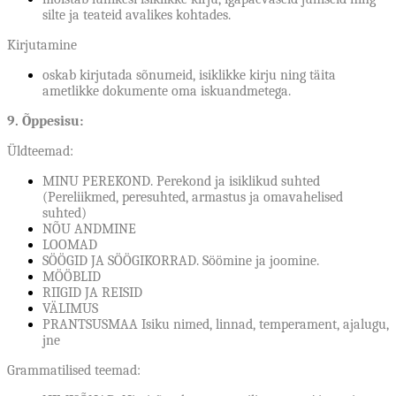
silte ja teateid avalikes kohtades.
Kirjutamine
oskab kirjutada sõnumeid, isiklikke kirju ning täita
ametlikke dokumente oma iskuandmetega.
9. Õppesisu:
Üldteemad:
MINU PEREKOND. Perekond ja isiklikud suhted
(Pereliikmed, peresuhted, armastus ja omavahelised
suhted)
NÕU ANDMINE
LOOMAD
SÖÖGID JA SÖÖGIKORRAD. Söömine ja joomine.
MÖÖBLID
RIIGID JA REISID
VÄLIMUS
PRANTSUSMAA Isiku nimed, linnad, temperament, ajalugu,
jne
Grammatilised teemad: