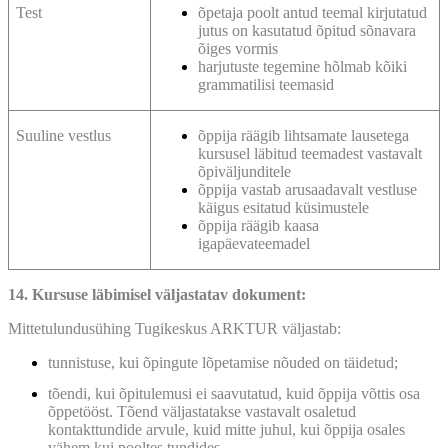
Test
õpetaja poolt antud teemal kirjutatud
jutus on kasutatud õpitud sõnavara
õiges vormis
harjutuste tegemine hõlmab kõiki
grammatilisi teemasid
Suuline vestlus
õppija räägib lihtsamate lausetega
kursusel läbitud teemadest vastavalt
õpiväljunditele
õppija vastab arusaadavalt vestluse
käigus esitatud küsimustele
õppija räägib kaasa
igapäevateemadel
14. Kursuse läbimisel väljastatav dokument:
Mittetulundusühing Tugikeskus ARKTUR väljastab:
tunnistuse, kui õpingute lõpetamise nõuded on täidetud;
tõendi, kui õpitulemusi ei saavutatud, kuid õppija võttis osa
õppetööst. Tõend väljastatakse vastavalt osaletud
kontakttundide arvule, kuid mitte juhul, kui õppija osales
vähem kui pooltes tundides.