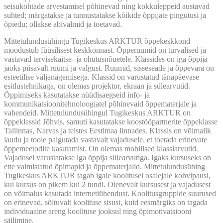
seisukohtade arvestamisel põhinevad ning kokkuleppeid austavad
suhted; märgatakse ja tunnustatakse kõikide õppijate pingutusi ja
õpiedu; ollakse abivalmid ja toetavad.
Mittetulundusühingu Tugikeskus ARKTUR õppekeskkond
moodustub füüsilisest keskkonnast. Õpperuumid on turvalised ja
vastavad tervisekaitse- ja ohutusnõuetele. Klassides on iga õppija
jaoks piisavalt ruumi ja valgust. Ruumid, sisseseade ja õppevara on
esteetilise väljanägemisega. Klassid on varustatud tänapäevase
esitlustehnikaga, on olemas projektor, ekraan ja sülearvutid.
Õppimiseks kasutatakse nüüdisaegseid info- ja
kommunikatsioonitehnoloogiatel põhinevaid õppematerjale ja
vahendeid. Mittetulundusühingul Tugikeskus ARKTUR on
õppeklassid Jõhvis, samuti kasutatakse koostööpartnerite õppeklasse
Tallinnas, Narvas ja teistes Eestimaa linnades. Klassis on võimalik
laudu ja toole paigutada vastavalt vajadusele, et toetada erinevate
õppemeetodite kasutamist. On olemas mobiilsed klassiarvutid.
Vajadusel varustatakse iga õppija sülearvutiga. Igaks kursuseks on
ette valmistatud õpimapid ja õppematerjalid. Mittetulundusühing
Tugikeskus ARKTUR tagab igale koolitusel osalejale kohvipausi,
kui kursus on pikem kui 2 tundi. Olenevalt kursusest ja vajadusest
on võimalus kasutada internetiühendust. Koolitusgruppide suurused
on erinevad, sõltuvalt koolituse sisust, kuid eesmärgiks on tagada
individuaalne areng koolituse jooksul ning õpimotivatsiooni
säilimine.