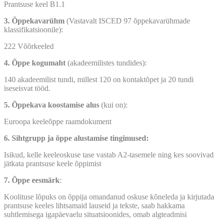
Prantsuse keel B1.1
3. Õppekavarühm
(Vastavalt ISCED 97 õppekavarühmade
klassifikatsioonile):
222 Võõrkeeled
4. Õppe kogumaht
(akadeemilistes tundides):
140 akadeemilist tundi, millest 120 on kontaktõpet ja 20 tundi
iseseisvat tööd.
5. Õppekava koostamise alus
(kui on):
Euroopa keeleõppe raamdokument
6. Sihtgrupp ja õppe alustamise tingimused:
Isikud, kelle keeleoskuse tase vastab A2-tasemele ning kes soovivad
jätkata prantsuse keele õppimist
7. Õppe eesmärk
:
Koolituse lõpuks on õppija omandanud oskuse kõneleda ja kirjutada
prantsuse keeles lihtsamaid lauseid ja tekste, saab hakkama
suhtlemisega igapäevaelu situatsioonides, omab algteadmisi