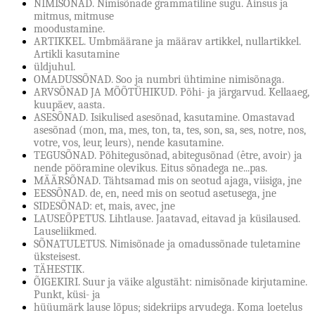
NIMISÕNAD. Nimisõnade grammatiline sugu. Ainsus ja
mitmus, mitmuse
moodustamine.
ARTIKKEL. Umbmäärane ja määrav artikkel, nullartikkel.
Artikli kasutamine
üldjuhul.
OMADUSSÕNAD. Soo ja numbri ühtimine nimisõnaga.
ARVSÕNAD JA MÕÕTÜHIKUD. Põhi- ja järgarvud. Kellaaeg,
kuupäev, aasta.
ASESÕNAD. Isikulised asesõnad, kasutamine. Omastavad
asesõnad (mon, ma, mes, ton, ta, tes, son, sa, ses, notre, nos,
votre, vos, leur, leurs), nende kasutamine.
TEGUSÕNAD. Põhitegusõnad, abitegusõnad (être, avoir) ja
nende pööramine olevikus. Eitus sõnadega ne...pas.
MÄÄRSÕNAD. Tähtsamad mis on seotud ajaga, viisiga, jne
EESSÕNAD. de, en, need mis on seotud asetusega, jne
SIDESÕNAD: et, mais, avec, jne
LAUSEÕPETUS. Lihtlause. Jaatavad, eitavad ja küsilaused.
Lauseliikmed.
SÕNATULETUS. Nimisõnade ja omadussõnade tuletamine
üksteisest.
TÄHESTIK.
ÕIGEKIRI. Suur ja väike algustäht: nimisõnade kirjutamine.
Punkt, küsi- ja
hüüumärk lause lõpus; sidekriips arvudega. Koma loetelus