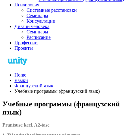
Психология
Системные расстановки
Семинары
Консультации
Дизайн человека
Семинары
Расписание
Профессии
Проекты
Home
Языки
Французский язык
Учебные программы (французский язык)
Учебные программы (французский
язык)
Prantsuse keel, A2-tase