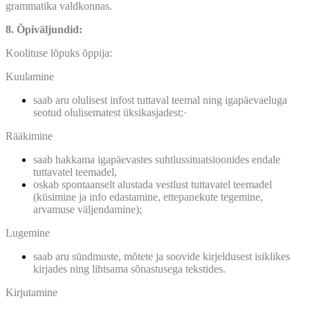
grammatika valdkonnas.
8. Õpiväljundid:
Koolituse lõpuks õppija:
Kuulamine
saab aru olulisest infost tuttaval teemal ning igapäevaeluga
seotud olulisematest üksikasjadest;·
Rääkimine
saab hakkama igapäevastes suhtlussituatsioonides endale
tuttavatel teemadel,
oskab spontaanselt alustada vestlust tuttavatel teemadel
(küsimine ja info edastamine, ettepanekute tegemine,
arvamuse väljendamine);
Lugemine
saab aru sündmuste, mõtete ja soovide kirjeldusest isiklikes
kirjades ning lihtsama sõnastusega tekstides.
Kirjutamine