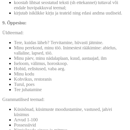
koostab lihtsat seostatud teksti (sh ettekannet) tuttaval või
endale huvipakkuval teemal;
kirjutab isiklikke kirju ja teateid ning edasi andma uudiseid.
9. Õppesisu:
Üldteemad:
Tere, kuidas läheb? Tervitamine, hüvasti jätmine.
Minu perekond, minu töö. Inimestest rääkimine: abielus,
vallaline, lapsed, töö.
Minu päev, minu nädalaplaan, kuud, aastaajad, ilm
Iseloom, välimus, horoskoop.
Hobid, eelistused, vaba aeg.
Minu kodu
Kohvikus, restoranis
Turul, poes
Tee juhatamine
Grammatilised teemad:
Küsisõnad, küsimuste moodustamine, vastused, jah/ei
küsimus
Arvud 1-100
Possessiivid