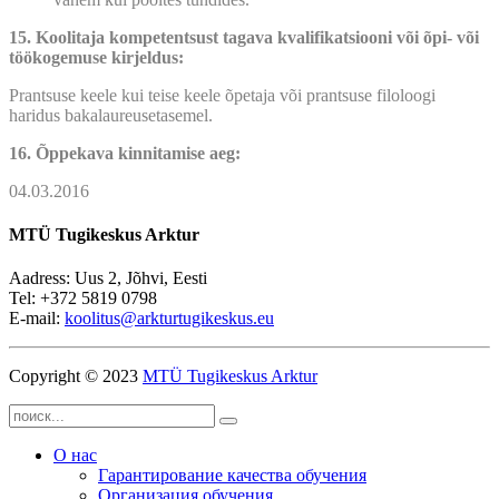
15. Koolitaja kompetentsust tagava kvalifikatsiooni või õpi- või
töökogemuse kirjeldus:
Prantsuse keele kui teise keele õpetaja või prantsuse filoloogi
haridus bakalaureusetasemel.
16. Õppekava kinnitamise aeg:
04.03.2016
MTÜ Tugikeskus Arktur
Aadress: Uus 2, Jõhvi, Eesti
Tel: +372 5819 0798
E-mail:
koolitus@arkturtugikeskus.eu
Copyright © 2023
MTÜ Tugikeskus Arktur
О нас
Гарантирование качества обучения
Организация обучения