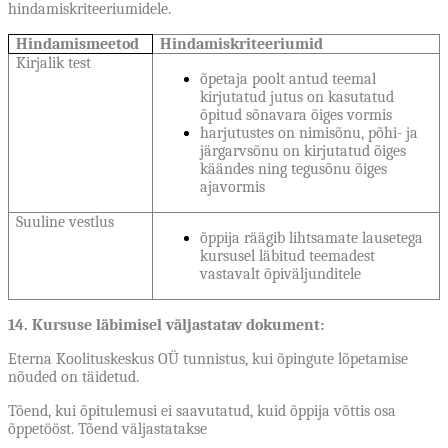
hindamiskriteeriumidele.
Hindamismeetod
Hindamiskriteeriumid
Kirjalik test
õpetaja poolt antud teemal
kirjutatud jutus on kasutatud
õpitud sõnavara õiges vormis
harjutustes on nimisõnu, põhi- ja
järgarvsõnu on kirjutatud õiges
käändes ning tegusõnu õiges
ajavormis
Suuline vestlus
õppija räägib lihtsamate lausetega
kursusel läbitud teemadest
vastavalt õpiväljunditele
14. Kursuse läbimisel väljastatav dokument:
Eterna Koolituskeskus OÜ tunnistus, kui õpingute lõpetamise
nõuded on täidetud.
Tõend, kui õpitulemusi ei saavutatud, kuid õppija võttis osa
õppetööst. Tõend väljastatakse