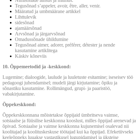
Nimisõnade ainsus ja mitmus.
Tegusõnad s’appeler, avoir, être, aller, venir.
Määratud ja umbmäärane artikkel
Lihttulevik
sidesõnad
ajamäärsõnad
Arvsõnad ja järgarvsõnad
Omadussõnade ühildumine
Tegusõnad aimer, adorer, préférer, détester ja nende
kasutamine artiklitega
Käskiv kõneviis
10. Õppemeetodid
ja -keskkond:
Lugemine; dialoogide, laulude ja luuletuste esitamine; iseseisev töö
pedagoogi juhendamisel; mudeli järgi kirjutamine; õpiku ja
sõnastiku kasutamine. Rollimängud, grupi- ja paaristöö,
vabakirjutamine.
Õppekeskkond:
Õppekeskkonnana mõistetakse õppijaid ümbritseva vaimse,
sotsiaalse ja füüsilise keskkonna kooslust, milles õppijad arenevad ja
õpivad. Sotsiaalse ja vaimse keskkonna kujunemisel osalevad nii
koolitajad ja koolituskeskuse töötajad kui ka õppijad. Efeketiivseks
keeleõppeks luuakse vastastikusel lugupidamisel ja üksteise