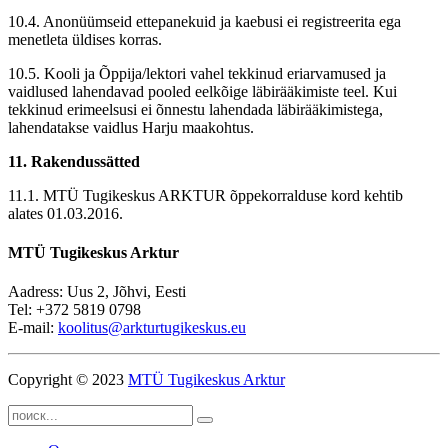
10.4. Anonüümseid ettepanekuid ja kaebusi ei registreerita ega
menetleta üldises korras.
10.5. Kooli ja Õppija/lektori vahel tekkinud eriarvamused ja
vaidlused lahendavad pooled eelkõige läbirääkimiste teel. Kui
tekkinud erimeelsusi ei õnnestu lahendada läbirääkimistega,
lahendatakse vaidlus Harju maakohtus.
11. Rakendussätted
11.1. MTÜ Tugikeskus ARKTUR õppekorralduse kord kehtib
alates 01.03.2016.
MTÜ Tugikeskus Arktur
Aadress: Uus 2, Jõhvi, Eesti
Tel: +372 5819 0798
E-mail:
koolitus@arkturtugikeskus.eu
Copyright © 2023
MTÜ Tugikeskus Arktur