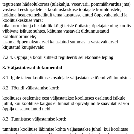
tegutsema hädaolukorras (tulekahju, veeavarii, pommiähvardus jms)
vastavalt eeskirjadele ja koolituskeskuse töötajate korraldustele;
hoidma heaperemehelikult tema kasutusse antud õppevahendeid ja
koolituskeskuse vara;
olla korrektne ja heatahtlik kõigi teiste õpilaste, õpetajate ning koolis
viibivate isikute suhtes, käituma vastavalt üldtunnustatud
kõlblusnormidele;
tasuma õppemaksu arvel kajastatud summas ja vastavalt arvel
kirjutatud kuupäevale;
7.2.4. Õppija ja kooli suhteid reguleerib sellekohane leping.
8. Väljastatavad dokumendid
8.1. Igale täiendkoolituses osalejale väljastatakse tõend või tunnistus.
8.2. Tõendi väljastamise kord:
koolituses osalemise eest väljastatakse koolituses osalenud isikule
juhul, kui koolituse käigus ei hinnatud õpiväljundite saavutatust või
õppija ei saavutanud neid.
8.3. Tunnistuse väljastamise kord:
tunnistus koolituse läbimise kohta väljastatakse juhul, kui koolituse