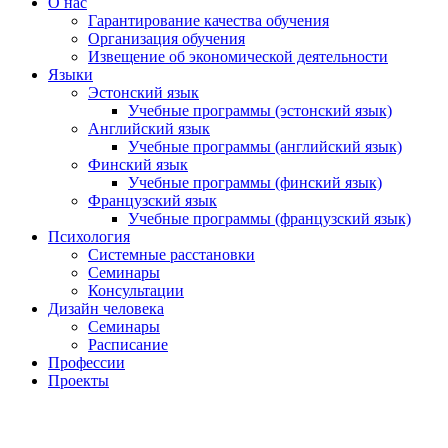
О нас
Гарантирование качества обучения
Организация обучения
Извещение об экономической деятельности
Языки
Эстонский язык
Учебные программы (эстонский язык)
Английский язык
Учебные программы (английский язык)
Финский язык
Учебные программы (финский язык)
Французский язык
Учебные программы (французский язык)
Психология
Системные расстановки
Семинары
Консультации
Дизайн человека
Семинары
Расписание
Профессии
Проекты