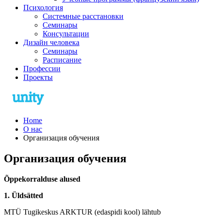
Психология
Системные расстановки
Семинары
Консультации
Дизайн человека
Семинары
Расписание
Профессии
Проекты
Home
О нас
Организация обучения
Организация обучения
Õppekorralduse alused
1. Üldsätted
MTÜ Tugikeskus ARKTUR (edaspidi kool) lähtub