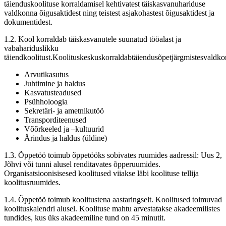
täienduskoolituse korraldamisel kehtivatest täiskasvanuhariduse
valdkonna õigusaktidest ning teistest asjakohastest õigusaktidest ja
dokumentidest.
1.2. Kool korraldab täiskasvanutele suunatud tööalast ja
vabahariduslikku
täiendkoolitust.Koolituskeskuskorraldabtäiendusõpetjärgmistesvaldk
Arvutikasutus
Juhtimine ja haldus
Kasvatusteadused
Psühholoogia
Sekretäri- ja ametnikutöö
Transporditeenused
Võõrkeeled ja –kultuurid
Ärindus ja haldus (üldine)
1.3. Õppetöö toimub õppetööks sobivates ruumides aadressil: Uus 2,
Jõhvi või tunni alusel renditavates õpperuumides.
Organisatsioonisisesed koolitused viiakse läbi koolituse tellija
koolitusruumides.
1.4. Õppetöö toimub koolitustena aastaringselt. Koolitused toimuvad
koolituskalendri alusel. Koolituse mahtu arvestatakse akadeemilistes
tundides, kus üks akadeemiline tund on 45 minutit.