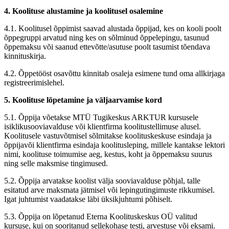
4. Koolituse alustamine ja koolitusel osalemine
4.1. Koolitusel õppimist saavad alustada õppijad, kes on kooli poolt
õppegruppi arvatud ning kes on sõlminud õppelepingu, tasunud
õppemaksu või saanud ettevõtte/asutuse poolt tasumist tõendava
kinnituskirja.
4.2. Õppetööst osavõttu kinnitab osaleja esimene tund oma allkirjaga
registreerimislehel.
5. Koolituse lõpetamine ja väljaarvamise kord
5.1. Õppija võetakse MTÜ Tugikeskus ARKTUR kursusele
isiklikusooviavalduse või klientfirma koolitustellimuse alusel.
Koolitusele vastuvõtmisel sõlmitakse koolituskeskuse esindaja ja
õppijavõi klientfirma esindaja koolitusleping, millele kantakse lektori
nimi, koolituse toimumise aeg, kestus, koht ja õppemaksu suurus
ning selle maksmise tingimused.
5.2. Õppija arvatakse koolist välja sooviavalduse põhjal, talle
esitatud arve maksmata jätmisel või lepingutingimuste rikkumisel.
Igat juhtumist vaadatakse läbi üksikjuhtumi põhiselt.
5.3. Õppija on lõpetanud Eterna Koolituskeskus OÜ valitud
kursuse, kui on sooritanud sellekohase testi, arvestuse või eksami.