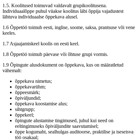
1.5. Koolitused toimuvad valdavalt grupikoolitusena.
Individuaalõppe puhul viiakse koolitus läbi õppija vajadustest
lähtuva individuaalse õppekava alusel.
1.6 Õppetöö toimub eesti, inglise, soome, saksa, prantsuse või vene
keeles.
1.7 Asjaajamiskeel koolis on eesti keel.
1.8 Õppetöö toimub päevase või õhtuse grupi vormis.
1.9 Õpingute alusdokument on õppekava, kus on määratletud
vähemalt:
õppekava nimetus;
õppekavarühm;
õppeesmärk;
õpiväljundid;
õppekava koostamise alus;
sihtgrupp;
õppekeel;
õpingute alustamise tingimused, juhul kui need on
eeltingimuseks õpiväljundite saavutamisel;
õppe kogumaht, sealhulgas auditoorse, praktilise ja iseseisva
töö osakaal;