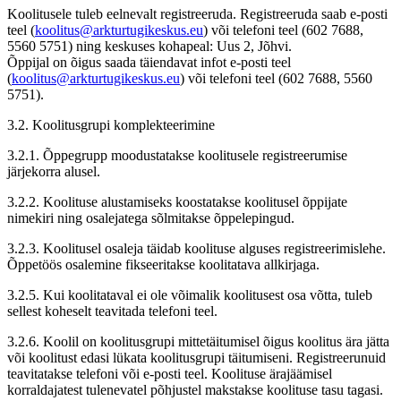
Koolitusele tuleb eelnevalt registreeruda. Registreeruda saab e-posti
teel (
koolitus@arkturtugikeskus.eu
) või telefoni teel (602 7688,
5560 5751) ning keskuses kohapeal: Uus 2, Jõhvi.
Õppijal on õigus saada täiendavat infot e-posti teel
(
koolitus@arkturtugikeskus.eu
) või telefoni teel (602 7688, 5560
5751).
3.2. Koolitusgrupi komplekteerimine
3.2.1. Õppegrupp moodustatakse koolitusele registreerumise
järjekorra alusel.
3.2.2. Koolituse alustamiseks koostatakse koolitusel õppijate
nimekiri ning osalejatega sõlmitakse õppelepingud.
3.2.3. Koolitusel osaleja täidab koolituse alguses registreerimislehe.
Õppetöös osalemine fikseeritakse koolitatava allkirjaga.
3.2.5. Kui koolitataval ei ole võimalik koolitusest osa võtta, tuleb
sellest koheselt teavitada telefoni teel.
3.2.6. Koolil on koolitusgrupi mittetäitumisel õigus koolitus ära jätta
või koolitust edasi lükata koolitusgrupi täitumiseni. Registreerunuid
teavitatakse telefoni või e-posti teel. Koolituse ärajäämisel
korraldajatest tulenevatel põhjustel makstakse koolituse tasu tagasi.