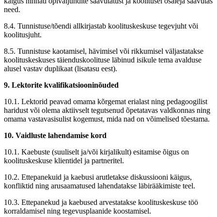
käigus hinnati õpiväljundite saavutatust ja koolitusel osaleja saavutas
need.
8.4. Tunnistuse/tõendi allkirjastab koolituskeskuse tegevjuht või
koolitusjuht.
8.5. Tunnistuse kaotamisel, hävimisel või rikkumisel väljastatakse
koolituskeskuses täienduskoolituse läbinud isikule tema avalduse
alusel vastav duplikaat (lisatasu eest).
9. Lektorite kvalifikatsiooninõuded
10.1. Lektorid peavad omama kõrgemat erialast ning pedagoogilist
haridust või olema aktiivselt tegutsenud õpetatavas valdkonnas ning
omama vastavasisulist kogemust, mida nad on võimelised tõestama.
10. Vaidluste lahendamise kord
10.1. Kaebuste (suuliselt ja/või kirjalikult) esitamise õigus on
koolituskeskuse klientidel ja partneritel.
10.2. Ettepanekuid ja kaebusi arutletakse diskussiooni käigus,
konfliktid ning arusaamatused lahendatakse läbirääkimiste teel.
10.3. Ettepanekud ja kaebused arvestatakse koolituskeskuse töö
korraldamisel ning tegevusplaanide koostamisel.