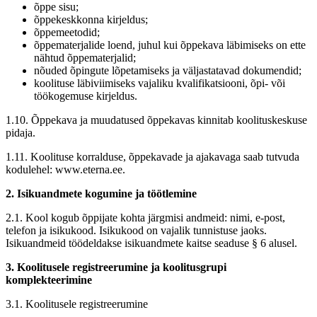
õppe sisu;
õppekeskkonna kirjeldus;
õppemeetodid;
õppematerjalide loend, juhul kui õppekava läbimiseks on ette
nähtud õppematerjalid;
nõuded õpingute lõpetamiseks ja väljastatavad dokumendid;
koolituse läbiviimiseks vajaliku kvalifikatsiooni, õpi- või
töökogemuse kirjeldus.
1.10. Õppekava ja muudatused õppekavas kinnitab koolituskeskuse
pidaja.
1.11. Koolituse korralduse, õppekavade ja ajakavaga saab tutvuda
kodulehel: www.eterna.ee.
2. Isikuandmete kogumine ja töötlemine
2.1. Kool kogub õppijate kohta järgmisi andmeid: nimi, e-post,
telefon ja isikukood. Isikukood on vajalik tunnistuse jaoks.
Isikuandmeid töödeldakse isikuandmete kaitse seaduse § 6 alusel.
3. Koolitusele registreerumine ja koolitusgrupi
komplekteerimine
3.1. Koolitusele registreerumine