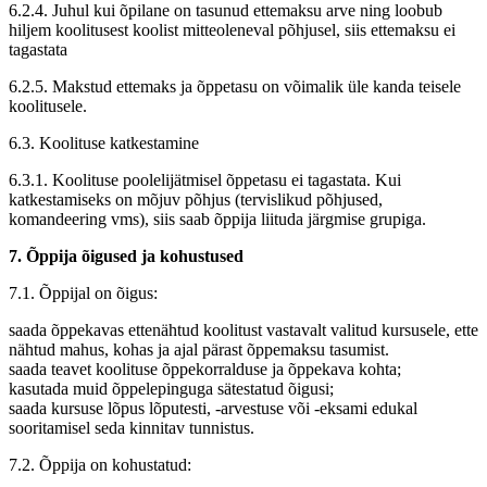
6.2.4. Juhul kui õpilane on tasunud ettemaksu arve ning loobub
hiljem koolitusest koolist mitteoleneval põhjusel, siis ettemaksu ei
tagastata
6.2.5. Makstud ettemaks ja õppetasu on võimalik üle kanda teisele
koolitusele.
6.3. Koolituse katkestamine
6.3.1. Koolituse poolelijätmisel õppetasu ei tagastata. Kui
katkestamiseks on mõjuv põhjus (tervislikud põhjused,
komandeering vms), siis saab õppija liituda järgmise grupiga.
7. Õppija õigused ja kohustused
7.1. Õppijal on õigus:
saada õppekavas ettenähtud koolitust vastavalt valitud kursusele, ette
nähtud mahus, kohas ja ajal pärast õppemaksu tasumist.
saada teavet koolituse õppekorralduse ja õppekava kohta;
kasutada muid õppelepinguga sätestatud õigusi;
saada kursuse lõpus lõputesti, -arvestuse või -eksami edukal
sooritamisel seda kinnitav tunnistus.
7.2. Õppija on kohustatud: