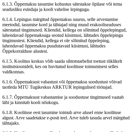
6.1.3. Õppemaksu tasumise kohustus sätestakse õpilase või tema
seadusliku esindaja ja kooli vahelise lepinguga.
6.1.4. Lepingus märgitud õppemaksu suurus, selle arvestamise
meetodid, tasumise kord ja tähtajad ning muud erakooliseaduses
sätestatud tingimused. Kliendid, kellega on sõlmitud õppelepingud,
lahendavad õppemaksuga seotud küsimusi, lähtudes õppelepingu
tingimustest. Kliendid, kellega ei ole sõlmitud õppeleping,
lahendavad õppemaksu puudutavaid küsimusi, lähtudes
Õppekorralduse alustest.
6.1.5. Koolitus keskus võib saada sihtotstarbelist toetust riiklikelt
institutsioonidelt, kes on huvitatud koolituse toimumisest selles
valdkonnas.
6.1.6. Õppemaksust vabastust või õppemaksu soodustust võivad
taotleda MTÜ Tugikeskus ARKTUR lepingulised töötajad.
6.1.7. Õppemaksust vabastamise ja soodustuse tingimused vaatab
läbi ja kinnitab kooli nõukogu.
6.1.8. Koolituse eest tasumine toimub arve alusel enne koolituse
algust. Arve saadetakse e-posti teel. Arve tuleb tasuda arvel märgitud
tähtajaks.