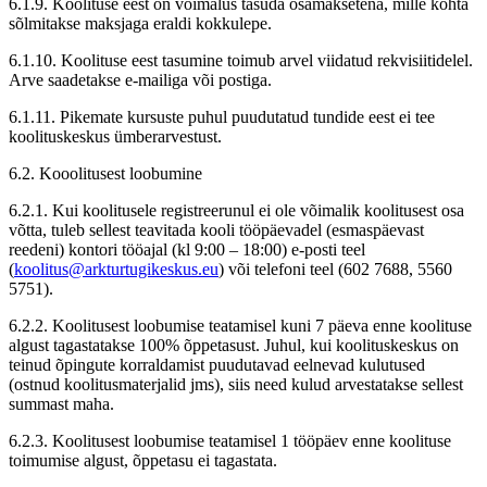
6.1.9. Koolituse eest on võimalus tasuda osamaksetena, mille kohta
sõlmitakse maksjaga eraldi kokkulepe.
6.1.10. Koolituse eest tasumine toimub arvel viidatud rekvisiitidelel.
Arve saadetakse e-mailiga või postiga.
6.1.11. Pikemate kursuste puhul puudutatud tundide eest ei tee
koolituskeskus ümberarvestust.
6.2. Kooolitusest loobumine
6.2.1. Kui koolitusele registreerunul ei ole võimalik koolitusest osa
võtta, tuleb sellest teavitada kooli tööpäevadel (esmaspäevast
reedeni) kontori tööajal (kl 9:00 – 18:00) e-posti teel
(
koolitus@arkturtugikeskus.eu
) või telefoni teel (602 7688, 5560
5751).
6.2.2. Koolitusest loobumise teatamisel kuni 7 päeva enne koolituse
algust tagastatakse 100% õppetasust. Juhul, kui koolituskeskus on
teinud õpingute korraldamist puudutavad eelnevad kulutused
(ostnud koolitusmaterjalid jms), siis need kulud arvestatakse sellest
summast maha.
6.2.3. Koolitusest loobumise teatamisel 1 tööpäev enne koolituse
toimumise algust, õppetasu ei tagastata.