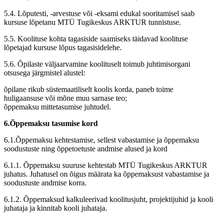
5.4. Lõputesti, -arvestuse või -eksami edukal sooritamisel saab
kursuse lõpetanu MTÜ Tugikeskus ARKTUR tunnistuse.
5.5. Koolituse kohta tagasiside saamiseks täidavad koolituse
lõpetajad kursuse lõpus tagasisidelehe.
5.6. Õpilaste väljaarvamine koolituselt toimub juhtimisorgani
otsusega järgmistel alustel:
õpilane rikub süstemaatiliselt koolis korda, paneb toime
huligaansuse või mõne muu sarnase teo;
õppemaksu mittetasumise juhtudel.
6.Õppemaksu tasumise kord
6.1.Õppemaksu kehtestamise, sellest vabastamise ja õppemaksu
soodustuste ning õppetoetuste andmise alused ja kord
6.1.1. Õppemaksu suuruse kehtestab MTÜ Tugikeskus ARKTUR
juhatus. Juhatusel on õigus määrata ka õppemaksust vabastamise ja
soodustuste andmise korra.
6.1.2. Õppemaksud kalkuleerivad koolitusjuht, projektijuhid ja kooli
juhataja ja kinnitab kooli juhataja.