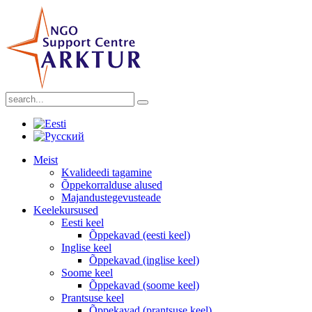
Meist
Kvalideedi tagamine
Õppekorralduse alused
Majandustegevusteade
Keelekursused
Eesti keel
Õppekavad (eesti keel)
Inglise keel
Õppekavad (inglise keel)
Soome keel
Õppekavad (soome keel)
Prantsuse keel
Õppekavad (prantsuse keel)