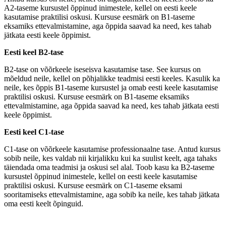
A2-taseme kursustel õppinud inimestele, kellel on eesti keele
kasutamise praktilisi oskusi. Kursuse eesmärk on B1-taseme
eksamiks ettevalmistamine, aga õppida saavad ka need, kes tahab
jätkata eesti keele õppimist.
Eesti keel B2-tase
B2-tase on võõrkeele iseseisva kasutamise tase. See kursus on
mõeldud neile, kellel on põhjalikke teadmisi eesti keeles. Kasulik ka
neile, kes õppis B1-taseme kursustel ja omab eesti keele kasutamise
praktilisi oskusi. Kursuse eesmärk on B1-taseme eksamiks
ettevalmistamine, aga õppida saavad ka need, kes tahab jätkata eesti
keele õppimist.
Eesti keel C1-tase
C1-tase on võõrkeele kasutamise professionaalne tase. Antud kursus
sobib neile, kes valdab nii kirjalikku kui ka suulist keelt, aga tahaks
täiendada oma teadmisi ja oskusi sel alal. Toob kasu ka B2-taseme
kursustel õppinud inimestele, kellel on eesti keele kasutamise
praktilisi oskusi. Kursuse eesmärk on C1-taseme eksami
sooritamiseks ettevalmistamine, aga sobib ka neile, kes tahab jätkata
oma eesti keelt õpinguid.