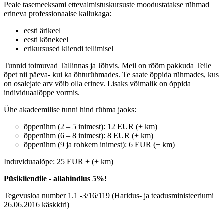
Peale tasemeeksami ettevalmistuskursuste moodustatakse rühmad
erineva professionaalse kallukaga:
eesti ärikeel
eesti kõnekeel
erikursused kliendi tellimisel
Tunnid toimuvad Tallinnas ja Jõhvis. Meil on rõõm pakkuda Teile
õpet nii päeva- kui ka õhturühmades. Te saate õppida rühmades, kus
on osalejate arv võib olla erinev. Lisaks võimalik on õppida
individuaalõppe vormis.
Ühe akadeemilise tunni hind rühma jaoks:
õpperühm (2 – 5 inimest): 12 EUR (+ km)
õpperühm (6 – 8 inimest): 8 EUR (+ km)
õpperühm (9 ja rohkem inimest): 6 EUR (+ km)
Induviduaalõpe: 25 EUR + (+ km)
Püsikliendile - allahindlus 5%!
Tegevusloa number 1.1 -3/16/119 (Haridus- ja teadusministeeriumi
26.06.2016 käskkiri)