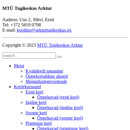
MTÜ Tugikeskus Arktur
Aadress: Uus 2, Jõhvi, Eesti
Tel: +372 5819 0798
E-mail:
koolitus@arkturtugikeskus.eu
Copyright © 2023
MTÜ Tugikeskus Arktur
Meist
Kvalideedi tagamine
Õppekorralduse alused
Majandustegevusteade
Keelekursused
Eesti keel
Õppekavad (eesti keel)
Inglise keel
Õppekavad (inglise keel)
Soome keel
Õppekavad (soome keel)
Prantsuse keel
Õppekavad (prantsuse keel)