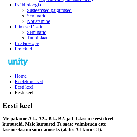
Psühholoogia
Süsteemsed paigutused
Seminarid
Nõustamine
Inimese Disain
Seminarid
Tunniplaan
Erialane õpe
Projektid
Home
Keelekursused
Eesti keel
Eesti keel
Eesti keel
Me pakume A1-, А2-, B1-, В2- ja C1-taseme eesti keel
kursuseid. Meie kursustel Te saate valmistuda ette
tasemeeksami sooritamiseks (alates A1 kuni C1).