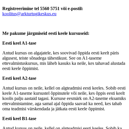
Registreerimine tel 5560 5751 või e-postil:
koolitus@arkturtugikeskus.eu
Me pakume järgmiseid eesti keele kursuseid:
Eesti keel A1-tase
Antud kursus on algajatele, kes soovivad õppida eesti keelt päris
algusest, teiste sõnadega tähestikust. See on A1-taseme
ettevalmistuskursus, mis läheb kasuks ka neile, kes tahavad alustada
eesti keele õppimist.
Eesti keel A2-tase
Antud kursus on neile, kellel on algteadmisi eesti keeles. Sobib eesti
keele A1-taseme kursustel õppinutele või neile, kes õppis eesti keelt
koolis palju aastaid tagasi. Kursuse eesmärk on A2-taseme eksamiks
ettevalmistamine, aga samal ajal õppida saavad ka need, kes tahab
oma teadmisi värskendada ja jätkata eesti keele õppimist.
Eesti keel B1-tase
Antud kursus on neile, kellel on algteadmisi eesti keeles. Sobib ka